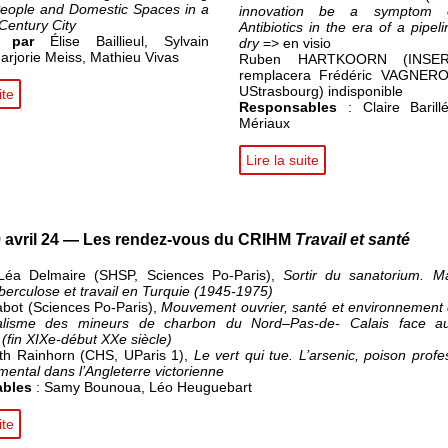
People and Domestic Spaces in a
innovation be a symptom o
Century City
Antibiotics in the era of a pipel
é par
Élise Baillieul, Sylvain
dry
=> en visio
arjorie Meiss, Mathieu Vivas
Ruben HARTKOORN (INSER
remplacera Frédéric VAGNER
UStrasbourg) indisponible
ite
Responsables
: Claire Barillé
Mériaux
Lire la suite
 avril 24 — Les rendez-vous du CRIHM
Travail et santé
Léa Delmaire (SHSP, Sciences Po-Paris),
Sortir du sanatorium. M
berculose et travail en Turquie (1945-1975)
abot (Sciences Po-Paris),
Mouvement ouvrier, santé et environnement d
calisme des mineurs de charbon du Nord–Pas-de- Calais face au
s (fin XIXe-début XXe siècle)
th Rainhorn (CHS, UParis 1),
Le vert qui tue. L’arsenic, poison profe
ental dans l’Angleterre victorienne
bles
: Samy Bounoua, Léo Heuguebart
ite