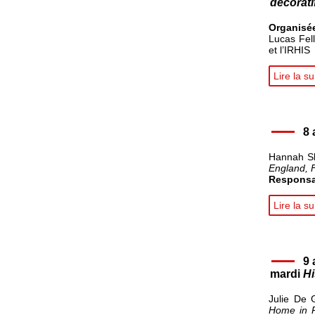
décorati
Organisé
Lucas Fel
et l’IRHIS
Lire la su
8 
Hannah Sk
England, F
Responsa
Lire la su
9 
mardi
Hi
Julie De 
Home in R