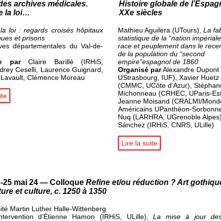
des archives médicales.
Histoire globale de l’Espag
e la loi…
XXe siècles
la loi : regards croisés hôpitaux
Mathieu Aguilera (UTours),
La fa
ques et prisons
statistique de la “nation impériale”
ves départementales du Val-de-
race et peuplement dans le rec
de la population du “second
sée par
Claire Barillé (IRHiS,
empire”espagnol de 1860
udrey Ceselli, Laurence Guignard,
Organisé par
Alexandre Dupont
 Lavault, Clémence Moreau
UStrasbourg, IUF), Xavier Huet
(CMMC, UCôte d’Azur), Stéphan
Michonneau (CRHEC, UParis-Est C
ite
Jeanne Moisand (CRALMI/Mond
Américains UPanthéon-Sorbonne
Nuq (LARHRA, UGrenoble Alpes
Sánchez (IRHiS, CNRS, ULille)
Lire la suite
-25 mai 24 — Colloque
Refine et/ou réduction ? Art gothiqu
ture et culture, c. 1250 à 1350
sité Martin Luther Halle-Wittenberg
ntervention d’Étienne Hamon (IRHiS, ULille),
La mise à jour de