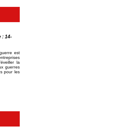
 : 14-
guerre est
entreprises
veiller la
eux guerres
s pour les