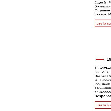
Objects, 
Sixteenth-
Organis
Lesage, M
Lire la su
19
10h-12h
–
bon ? : Tu
Bastien C
le syndi
industriel
14h
—Judi
environnem
Responsa
Lire la su