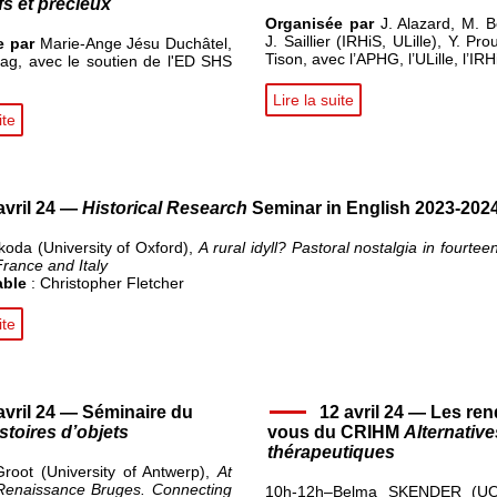
fs et précieux
Organisée par
J. Alazard, M. B
J. Saillier (IRHiS, ULille), Y. Pro
e par
Marie-Ange Jésu Duchâtel,
Tison, avec l’APHG, l’ULille, l’IRH
lag, avec le soutien de l'ED SHS
Lire la suite
ite
avril 24 —
Historical Research
Seminar in English 2023-202
oda (University of Oxford),
A rural idyll? Pastoral nostalgia in fourtee
rance and Italy
ble
: Christopher Fletcher
ite
avril 24 — Séminaire du
12 avril 24 — Les ren
stoires d’objets
vous du CRIHM
Alternative
thérapeutiques
Groot (University of Antwerp),
At
enaissance Bruges. Connecting
10h-12h–
Belma SKENDER (UO