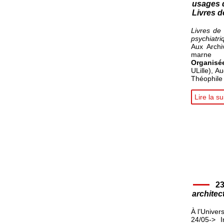
usages 
Livres d
Livres de 
psychiatri
Aux Archi
marne
Organi
ULille), A
Théophile
Lire la su
23
architec
À l’Univer
24/05-> I