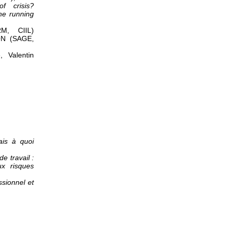
f crisis?
ine running
M, CIIL)
ON (SAGE,
, Valentin
ais à quoi
e travail :
x risques
ssionnel et