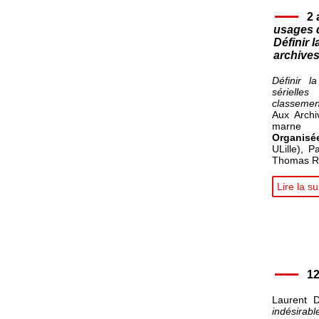
2 
usages 
Définir 
archives
Définir 
sérielles
classemen
Aux Archi
marne
Organis
ULille), P
Thomas R
Lire la su
12
Laurent 
indésirab