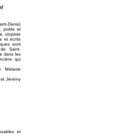
el
int-Denis)
, poète et
e, utopiste
s et écrits
tiques sont
de Saint-
e dans les
cière qui
 Mélanie
 et Jérémy
nsables et