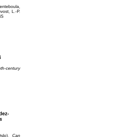
enteboula,
uvost, L.-P.
iS
4
nth-century
dez-
s
slo),
Can