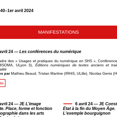
40–1er avril 2024
MANIFESTATIONS
avril 24 —
Les conférences du numérique
adre des « Usages et pratiques du numérique en SHS », Conférenc
HISOMA, ULyon 3),
Éditions numériques de textes anciens et tra
alité
es par
Mathieu Beaud, Tristan Martine (IRHiS, ULille), Nicolas Genis (
ite
avril 24 — JE
L’image
6 avril 24 — JE
Const
te. Place, forme et fonction
État à la fin du Moyen Âge.
nographie dans les arts
L'exemple bourguignon