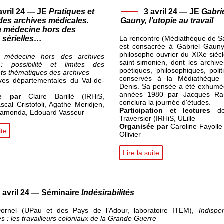
avril 24 — JE
Pratiques et
3 avril 24 — JE
Gabri
des archives médicales.
Gauny, l’utopie au travail
la médecine hors des
 sérielles…
La rencontre (Médiathèque de Sa
est consacrée à Gabriel Gauny
philosophe ouvrier du XIXe siècl
la médecine hors des archives
saint-simonien, dont les archive
 : possibilité et limites des
poétiques, philosophiques, poli
ts thématiques des archives
conservés à la Médiathèque 
ves départementales du Val-de-
Denis. Sa pensée a été exhumé
années 1980 par Jacques Ran
ée par
Claire Barillé (IRHiS,
conclura la journée d'études.
ascal Cristofoli, Agathe Meridjen,
Participation et lectures
de
amonda, Edouard Vasseur
Traversier (IRHiS, ULille
Organisée par
Caroline Fayolle
ite
Ollivier
Lire la suite
 avril 24 — Séminaire
Indésirabilités
Dornel (UPau et des Pays de l’Adour, laboratoire ITEM),
Indispe
les : les travailleurs coloniaux de la Grande Guerre