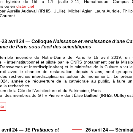
n hybride de 15h à 17h (salle 2.11, Humathèque, Campus C
ers ou en
distanciel
ar Aurélie Audeval (IRHiS, ULille), Michel Agier, Laura Auriole, Phil
 Courant
-23 avril 24 — Colloque
Naissance et renaissance d'une Ca
me de Paris sous l'oeil des scientifiques
terrible incendie de Notre-Dame de Paris le 15 avril 2019, un 
ue » interinstitutionnel et piloté par le CNRS (notamment par la Missi
 Transverses et Interdisciplinaires) et le ministère de la Culture a vu le
troit avec le chantier de restauration, depuis 5 ans, neuf groupes 
 des recherches interdisciplinaires autour du monument… Le présen
2024, année de réouverture de la cathédrale au public, à faire un
de la recherches.
rium de la Cité de l’Architecture et du Patrimoine, Paris
ion des membres du GT « Pierre » dont Élise Baillieul (IRHiS, ULille) e
ite
 avril 24 — JE
Pratiques et
26 avril 24 — Sémina