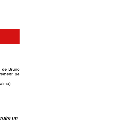
e de Bruno
itement de
Halma)
ruire un