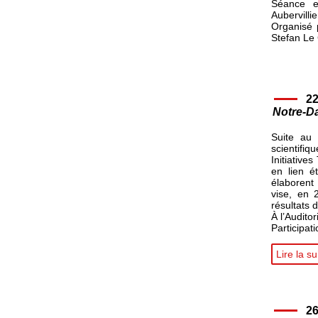
Séance e
Aubervilli
Organisé p
Stefan Le
22
Notre-Da
Suite au 
scientifiq
Initiatives
en lien é
élaborent
vise, en 
résultats 
À l’Audito
Participat
Lire la su
26