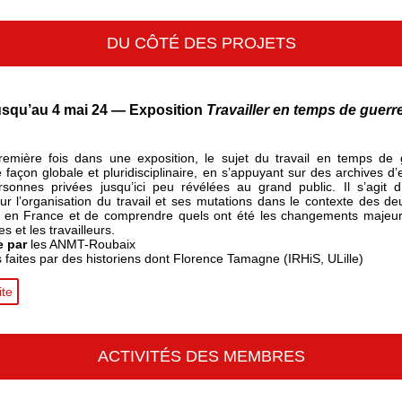
DU CÔTÉ DES PROJETS
squ’au 4 mai 24 — Exposition
Travailler en temps de guerre
remière fois dans une exposition, le sujet du travail en temps de 
 façon globale et pluridisciplinaire, en s’appuyant sur des archives d’
sonnes privées jusqu’ici peu révélées au grand public. Il s’agit d’é
sur l’organisation du travail et ses mutations dans le contexte des d
 en France et de comprendre quels ont été les changements majeur
es et les travailleurs.
e par
les ANMT-Roubaix
 faites par des historiens dont Florence Tamagne (IRHiS, ULille)
ite
ACTIVITÉS DES MEMBRES