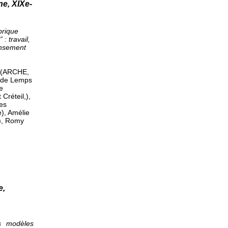
ne, XIXe-
brique
 : travail,
ensement
 (ARCHE,
z de Lemps
e
réteil,),
es
), Amélie
), Romy
e,
s modèles