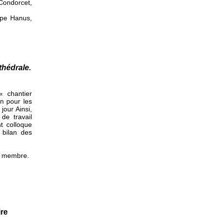
ondorcet,
ippe Hanus,
thédrale.
« chantier
on pour les
 jour Ainsi,
de travail
t colloque
 bilan des
st membre.
ire