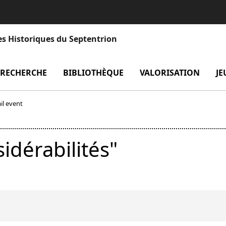
es Historiques du Septentrion
enu Laboratoire
RECHERCHE
menu Recherche
BIBLIOTHÈQUE
menu Bibliothèque
VALORISATION
men
JE
il event
idérabilités"