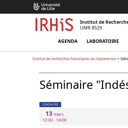
Aller
Cookies management panel
au
contenu
Institut de Recherch
UMR 8529
AGENDA
LABORATOIRE
m
Institut de recherches historiques du Septentrion
>
Déta
Séminaire "Indés
SÉMINAIRE
13
mars
12:00 - 14:00