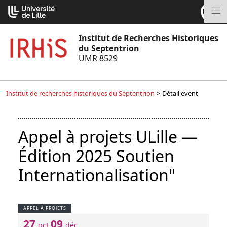
Aller
Cookies management panel
au
M
contenu
Institut de Recherches Historiques
du Septentrion
UMR 8529
Institut de recherches historiques du Septentrion
>
Détail event
Appel à projets ULille —
Édition 2025 Soutien
Internationalisation"
APPEL À PROJETS
27
09
oct.
déc.