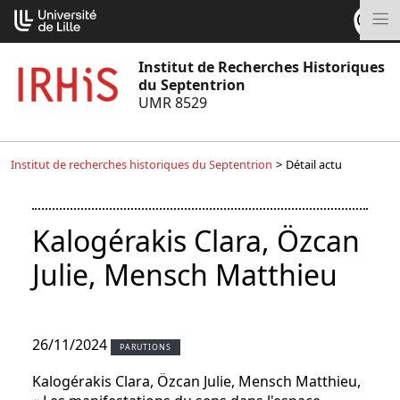
Aller
Cookies management panel
au
M
contenu
Institut de Recherches Historiques
du Septentrion
UMR 8529
Institut de recherches historiques du Septentrion
>
Détail actu
Kalogérakis Clara, Özcan
Julie, Mensch Matthieu
26/11/2024
PARUTIONS
Kalogérakis Clara, Özcan Julie, Mensch Matthieu,